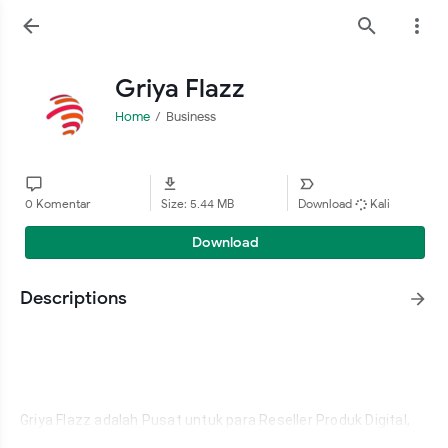
Griya Flazz
Home
Business
0 Komentar
Size: 5.44 MB
Download
Kali
Download
Descriptions
Griya Flazz adalah Pusat untuk para Reseller Produk Digital, 