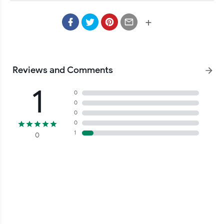
Jasa All Sosmed dan penyedia layanan sosial media seperti 
kebutuhan Instagram 
+
Followers/Likes/Views/Comments/Facebook 
Friends/Youtube Subscribers/Watchtime, Pulsa All Operator, 
Token PLN, Paket Data, Saldo E-money, Voucher Game, 
Reviews and Comments
Tagihan PASCABAYAR dan masih banyak lagi layanan lainnya 
1
dengan harga termurah di Indonesia. Daftar Dan Sukseslah 
0
0
Bersama GriyaFlazz.com

0
0
1
0
Download file .abb 
Klik Disini