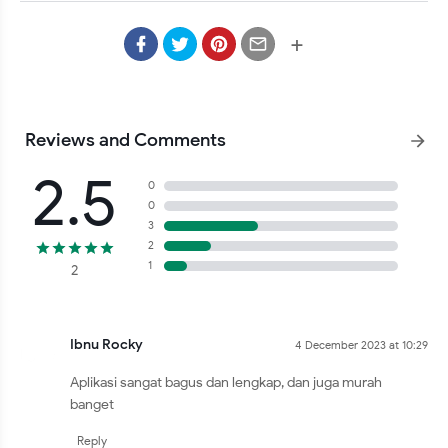
dikembangkan langsung oleh ibnu rocky

Download file .aab 
Klik Disini
+
Reviews and Comments
2.5
0
0
3
2
1
2
Ibnu Rocky
4 December 2023 at 10:29
Aplikasi sangat bagus dan lengkap, dan juga murah
banget
Reply