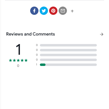
semua nyaman di Aplikasi kita ini dan bisa ribuan transaksi di 
+
Reviews and Comments
1
0
0
0
0
1
0