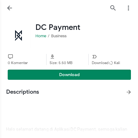
DC Payment
Home
Business
0 Komentar
Size: 5.50 MB
Download
Kali
Download
Descriptions
Halo selamat datang di Aplikasi DC Payment, semoga kalian 