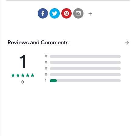
Lembang Bandung Barat adalah Aplikasi Pendataan dan 
Pendampingan Keluarga terkait penerimaan Makanan Bergizi 
+
Gratis, Program Keluarga Berencana dan Kesertaan Alat 
Reviews and Comments
1
0
0
0
0
1
0